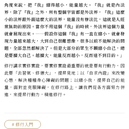
角度來說，把『我』縮得越小，能量越大。『我』就是內法
界，除了『我』之外，所有整個宇宙都是外法界，『我』這麼
小的法界跟外面這麼大的法界，能量沒有辦法比，這就是人經
常無助的原因。當你不用這個『我』的時候，外法界這個力量
就會展現出來。……假設你這個『我』有一直在縮小，就會發
現力量越來越大，大到自己很難想像，很多以前不能解決的問
題，全部忽然都解決了。但是大部分的眾生不願縮小自己，總
是要擴大自己。越擴大，能量反而越小，反而達不到目的。」
修行講求實修實證，要實修實證最重要的就是要有行動力，因
此要「去習氣、修德大」，提昇見地；以「自求內證」來改變
心態，解決種種身心障礙的問題；以縮小我，提昇自己的能
量，面對並克服障礙，在修行路上，讓我們從各方面努力併
進，來提昇行動力，精進修行。
# 修行入門