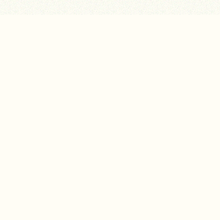
弘法組織
精選內容
課程活動
協會簡介
關鍵主題
最新課程
基金會簡介
學佛問答
公益信託簡介
實修實證