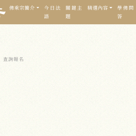
佛乘宗簡介
今日法
關鍵主
精選內容
學佛問
語
題
答
查詢報名