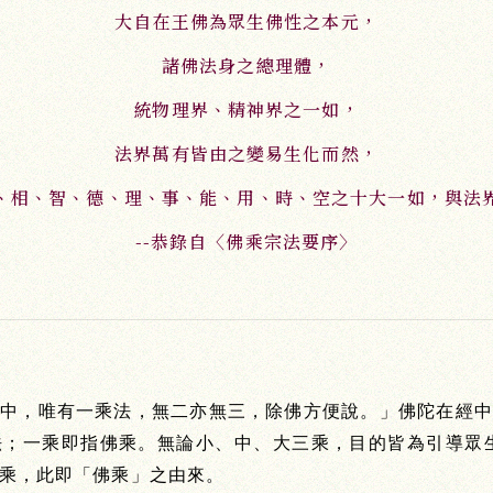
大自在王佛為眾生佛性之本元，
諸佛法身之總理體，
統物理界、精神界之一如，
法界萬有皆由之變易生化而然，
、相、智、德、理、事、能、用、時、空之十大一如，與法
--恭錄自〈佛乘宗法要序〉
土中，唯有一乘法，無二亦無三，除佛方便說。」佛陀在經中
法；一乘即指佛乘。無論小、中、大三乘，目的皆為引導眾生
乘，此即「佛乘」之由來。