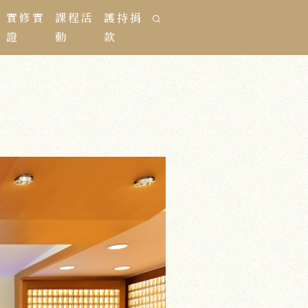
實修實
課程活
護持捐
證
動
款