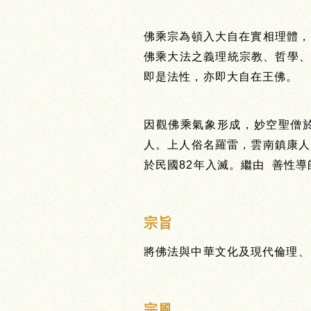
佛乘宗為頓入大自在實相理體，
佛乘大法之義理統宗教、哲學
即是法性，亦即大自在王佛。
因觀佛乘氣象形成，妙空聖僧
人。上人俗名羅雷，雲南鎮康人
於民國82年入滅。繼由 善性
宗旨
將佛法與中華文化及現代倫理、
宗風