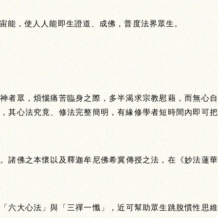
宙能，使人人能即生證道、成佛，普度法界眾生。
精神者眾，煩惱痛苦臨身之際，多半渴求宗教慰藉，而無心自
燈，其心法究竟、修法完整簡明，有緣修學者短時間內即可把
相。諸佛之本懷以及釋迦牟尼佛希冀傳授之法，在《妙法蓮華
為「六大心法」與「三禪一懺」，近可幫助眾生跳脫慣性思維