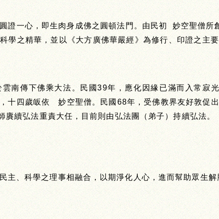
圓證一心，即生肉身成佛之圓頓法門。由民初 妙空聖僧所
、科學之精華，並以《大方廣佛華嚴經》為修行、印證之主要
於雲南傳下佛乘大法。民國39年，應化因緣已滿而入常寂光
，十四歲皈依 妙空聖僧。民國68年，受佛教界友好敦促
導師賡續弘法重責大任，目前則由弘法團（弟子）持續弘法。
民主、科學之理事相融合，以期淨化人心，進而幫助眾生解