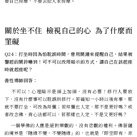
要自己按摩，不要去給人家按摩。
關於坐不住 檢視自己的心 為了什麼而
罣礙
Q24：打坐時因為怕耽誤時間，曾用鬧鐘來提醒自己，結果被
響起的鬧鈴嚇到！可不可以改用暗示的方式，讓自己在該起座
時就起座呢？
善性導師回答：
不可以！心理暗示是頭上加頭，沒有必要！修行人要放
下，沒有什麼事可以耽誤到修行。若確知一小時以後有事，那
就不要打坐，可改為拜懺；若拜懺也入定，那不是更好嗎？或
者改念佛，背心法都可以，若那樣也入定，不是又更好嗎？
一個學佛的人應是絕對樂觀的，沒有悲觀的權利。佛菩薩
的境界是「隨緣不變，不變隨緣」的，也就是「即空即有，非