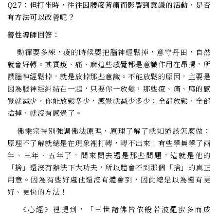
Q27：但打坐時，往往因腰痠背痛而影響到意識的活動，是否
有方法可以改善呢？
善性導師回答：
動禪要多練，痠的時候要把腦神經鬆掉，意守丹田，自然
就會好轉。其實痠、痛、麻這些感覺都是意識作用在昂揚，所
謂腦神經鬆掉，就是放掉那些意識。不能放鬆的原因，主要是
因為腦神經糾結在一起，只要你一放鬆，那些痠、痛、麻的感
覺就減少，你能放鬆多少，感覺就減少多少；全都放鬆，全部
捨掉，就沒有感覺了。
佛乘宗特別強調佛法原理，原理了解了就知道該怎麼做；
原理不了解就總是在現象裡打轉，轉不出來！有些學員學了兩
年、三年、五年了，問來問去還是那些問題，這就是他的
「捨」還沒有辦法下大功夫，所以體會不到那個「捨」的真正
用意。因為有些好處他還沒有體會到，因此總是以為還有更
好、更快的方法！
《心經》裡提到，「三世諸佛皆依般若波羅蜜多而成