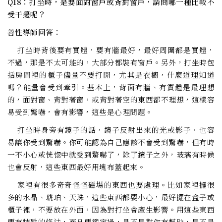
Q18：打坐時，是要面對窗戶或背對窗戶，請問哪一種比較不
受干擾呢？
善性導師回答：
打坐時背後要有實體，要有牆最好，最好周圍都是實體，
不過，那是不太可能的，大部分都裝有窗戶。另外，打坐時包
括房間裡的櫃子儘量不要打開，尤其是衣櫥，什麼道理知道
嗎？能量會受到牽引。基本上，背面有牆、有實體是最理想
的，面對窗、背對著窗，或背對著空的東西都不理想，這樣容
易受到驚嚇，會有影響，這些是心理問題。
打坐時身旁有鏡子的話，鏡子反射出來的光或影子，也容
易讓你受到驚嚇。你可能認為自己應該不會受到驚嚇，但有時
一不小心或恍惚中就受到驚嚇了，除了鏡子之外，玻璃有時候
也會反射，這些東西最好用塊布蓋起來。
家裡有很多奇奇怪怪磁場的東西也要處理。比如家裡擺很
多的水晶、琥珀、天珠，這些東西都要小心，最好擺在盒子或
櫃子裡，不要放在外面，因為對打坐會產生影響。用這些東西
要有特殊的修法，而且要鑑定過，是不是對你有幫助，是不是