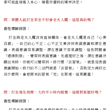
者可能直接進入本心，端看你當時的境界決定。
問：常聽人說打坐若坐不好會走火入魔，這是真的嗎？
善性導師回答：
打坐與走火入魔沒有直接關係，會走火入魔是自己「心業
召感」，自己的心不正；心不正又牽涉到表面意識和潛在意
識。表面意識容易調整，潛在意識不容易調整，這些問題會
「遇緣則發」，覺察到表面意識，先處理好之後，潛在意識浮
顯出來時，你就可以覺察到。修行要「去習氣」，就是從表面
意識開始。修行的不二法門就是「去習氣」，否則定力再好也
沒什麼用，會把原來的習氣「定」在那裡，這更嚴重！
問：打坐後先按摩，大約半小時內睡覺，這樣對氣脈好嗎？
善性導師回答：
打完坐先按摩，起來後最好再經行，半小時後再睡覺。若