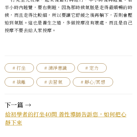
半小時內睡覺，要右側睡，因為那時候氣脈是走得最順暢的時
候，而且走得比較細，所以要讓它舒緩之後再躺下，否則會壓
迫到氣脈。這也是養生之道，多做按摩沒有壞處，而且是自己
按摩不要去給人家按摩。
# 打坐
# 清淨意識
# 定力
# 捨離
# 去習氣
# 靜心/冥想
下一篇 →
給初學者的打坐40問 善性導師告訴您，如何把心
靜下來