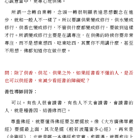
心誠意當中，更專心地供佛。
所謂一念轉自業轉，念頭一轉很明顯表達思想觀念在進
步，就和一般人不一樣了。所以要讓供果變成修行，供水變成
修行，供香也變成修行，不管供什麼都變成修行，要做到這樣
才行。所謂變成修行主要是在講專注，在供佛的時候你要非常
專注，而不是想東想西、唸東唸西，其實你不用講什麼，甚至
不用想，佛都知道你在做什麼。
問：除了供香、供花、供果之外，如果經書看不懂的人，是否
也可以供經書，來減少看經書的障礙呢？
善性導師回答：
可以。有些人很會讀書，有些人不太會讀書，會讀書的
人，就是種善因、結善緣而已。
尊重佛經，就要懂得佛經要怎麼擺放。像《大方廣佛華嚴
經》要擺最上面，其次是擺《般若波羅蜜多心經》，再來是
《金剛經》；也就是哪一本佛經愈究竟、愈圓滿，就要愈往上