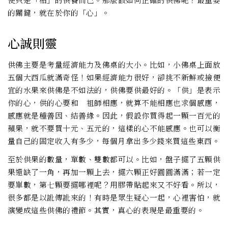
的關鍵，就在於你的「心」。
心誠則靈
供佛主要是考量經濟能力及佛桌的大小。比如，小佛桌上面放
五個大西瓜就滿奇怪！如果經濟能力很好，卻挑不新鮮或撿便
宜的水果來供佛是不如法的，供佛要供最好的。「供」是表示
你的心，供的心要和 祖師相應，就算不能相應也求個感應，
感應就是種善因、結善緣。因此，假設你買得起一顆一百元的
蘋果，就不要買十元、五元的，這樣的心不能感應。也可以衡
量自己的固定收入有多少，每個月拿出多少錢來買這些東西。
至於供果的數量，單數、雙數都可以。比如，盤子擺了五顆供
果還缺了一角，再加一顆上去，擺六顆正好圓圓滿滿；若一定
要單數，第七顆要擺哪裡呢？用膠帶貼起來又不好看。所以，
很多都是以訛傳訛來的！有時是眾生疑心一起，心裡害怕，就
演變成這些供佛的禮節。其實，真心的表現是最重要的。