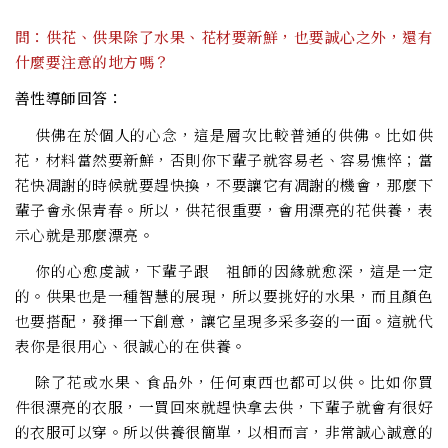
問：供花、供果除了水果、花材要新鮮，也要誠心之外，還有
什麼要注意的地方嗎？
善性導師回答：
供佛在於個人的心念，這是層次比較普通的供佛。比如供
花，材料當然要新鮮，否則你下輩子就容易老、容易憔悴；當
花快凋謝的時候就要趕快換，不要讓它有凋謝的機會，那麼下
輩子會永保青春。所以，供花很重要，會用漂亮的花供養，表
示心就是那麼漂亮。
你的心愈虔誠，下輩子跟 祖師的因緣就愈深，這是一定
的。供果也是一種智慧的展現，所以要挑好的水果，而且顏色
也要搭配，發揮一下創意，讓它呈現多采多姿的一面。這就代
表你是很用心、很誠心的在供養。
除了花或水果、食品外，任何東西也都可以供。比如你買
件很漂亮的衣服，一買回來就趕快拿去供，下輩子就會有很好
的衣服可以穿。所以供養很簡單，以相而言，非常誠心誠意的