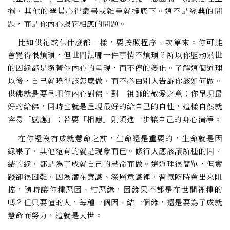
擺，其他的學員心得叢書或雜書就擺底下。這不是經典的問
題，而是你內心跟它相應的問題。
比如供花或供什麼都一樣，要按照程序、次第來。你可能
會覺得很煩瑣，但世間法哪一件事情不煩瑣？所以你歷劫累世
的因緣都是隨著你內心的呈現，而不停的變化。了解這個道理
以後，自己就曉得該怎麼做，而不必由別人告訴你該如何做。
供佛就是要呈現你內心對佛、對 祖師的敬愛之意；你呈現最
好的給佛，同時也就是呈現最好的給自己的自性，這樣自然就
容易「感應」；若要「相應」則須進一步讓自己的身心清淨。
在你還沒有成就慧命之前，生命還是重要的，生命就是因
緣果了，其他還有的就是現象而已。修行人應該讓所種的因、
結的緣，都是為了成就自己的慧命而做。這道理很簡單，但實
踐卻很困難，因為潛在意識、深層意識裡，習氣隨時會出來阻
擋，隨時讓你種惡因、結惡緣，因緣果不都是在世間裡種的
嗎？但只要懂的人，每種一個因、結一個緣，還是要為了成就
慧命而努力，這就是入世。