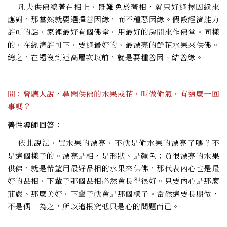
凡夫供佛總著在相上，既難免於著相，就只好選擇因緣來
應對，那當然就要選擇善因緣，而不種惡因緣。假設經濟能力
許可的話，家裡最好有個佛堂，用最好的房間來作佛堂。同樣
的，在經濟許可下，要選最好的、最漂亮的鮮花水果來供佛。
總之，在還沒到達高層次以前，就是要種善因、結善緣。
問：曾聽人說，鼻聞供佛的水果或花，叫做偷氣，有這麼一回
事嗎？
善性導師回答：
依此說法，買水果的漂亮，不就是偷水果的漂亮了嗎？不
是這個樣子的。漂亮是相，是形狀、是顏色；買很漂亮的水果
供佛，就是希望用最好品相的水果來供佛，那代表內心也是最
好的品相，下輩子那個品相必然會長得很好。只要內心是那麼
莊嚴、那麼美好，下輩子就會是那個樣子。當然這要長期做，
不是偶一為之，所以追根究柢只是心的問題而已。