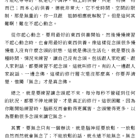
而已；而本心的供養，德就非常大，它不受時間、空間的限
制，那是無量的，你一旦跟 祖師相應就解脫了。但是這何其
難啊！難在不起心動念。
從你起心動念，要用最好的東西供養開始，然後慢慢練習
不起心動念時，也會用最好的東西供養。像這樣從念頭很多慢
慢進入沒有什麼念頭的狀態，這就是佛法生活化，就是要找各
種時間、情況來練習，讓自己沒有念頭。包括跟人家吃飯、跟
人家對話，都要練習不起念頭，這就叫修行。有的人一邊跟人
家說話、一邊念佛，這樣的修行層次還沒那麼高，你要弄清
楚，惟獨「無念」才是真念佛。
總之，就是要練習讓念頭起不來，每分每秒不管碰到任何
的狀況，都要不停地練習，才是真正的修行。這很困難，因為
你剛開始練習時，腦筋反而會動得更厲害，念頭變得更多，以
為要動很多念頭來讓它無念。
其實，要無念只有一個辦法，就是腦神經要放鬆，一放鬆
自然而然就會無念了；不能放鬆的話，就永遠不能無念。無念