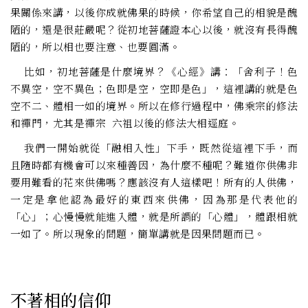
果關係來講，以後你成就佛果的時候，你希望自己的相貌是醜
陋的，還是很莊嚴呢？從初地菩薩證本心以後，就沒有長得醜
陋的，所以相也要注意、也要圓滿。
比如，初地菩薩是什麼境界？《心經》講：「舍利子！色
不異空，空不異色；色即是空，空即是色」，這裡講的就是色
空不二、體相一如的境界。所以在修行過程中，佛乘宗的修法
和禪門，尤其是禪宗 六祖以後的修法大相逕庭。
我們一開始就從「融相入性」下手，既然從這裡下手，而
且隨時都有機會可以來種善因，為什麼不種呢？難道你供佛非
要用難看的花來供佛嗎？應該沒有人這樣吧！所有的人供佛，
一定是拿他認為最好的東西來供佛，因為那是代表他的
「心」；心慢慢就能進入體，就是所謂的「心體」，體跟相就
一如了。所以現象的問題，簡單講就是因果問題而已。
不著相的信仰