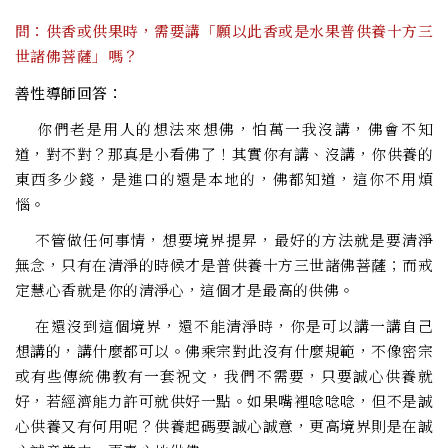
問：供香或供果時，需要講「願以此香或是水果普供養十方三
世諸佛菩薩」嗎？
善性導師回答：
你們老是用人的想法來想佛，怕萬一我沒講，佛會不知
道，對不對？那真是小看佛了！其實你有講、沒講，你供養的
東西多少錢，是進口的還是本地的，佛都知道，這你不用煩
惱。
不管做任何事情，想要境界提昇，最好的方法就是要清淨
無念，只有在清淨的時候才是普供養十方三世諸佛菩薩；而戒
定慧心香就是你的清淨心，這個才是最高的供佛。
在還沒到這個境界，還不能清淨時，你是可以講一講自己
想講的，講什麼都可以。佛乘宗對此沒有什麼規範，不像密宗
或有些傳統佛教有一套祝文，我們不需要，只要誠心供養就
好，若經濟能力許可就供好一點。如果嘴裡唸唸唸，但不是誠
心供養又有何用呢？供養起碼要誠心誠意，更高境界則是在誠