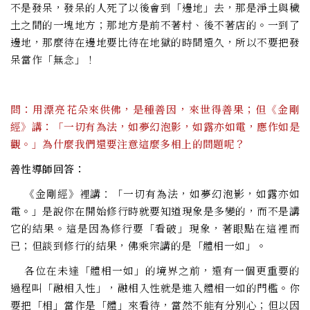
不是發呆，發呆的人死了以後會到「邊地」去，那是淨土與穢
土之間的一塊地方；那地方是前不著村、後不著店的。一到了
邊地，那麼待在邊地要比待在地獄的時間還久，所以不要把發
呆當作「無念」！
問：用漂亮花朵來供佛，是種善因，來世得善果；但《金剛
經》講：「一切有為法，如夢幻泡影，如露亦如電，應作如是
觀。」為什麼我們還要注意這麼多相上的問題呢？
善性導師回答：
《金剛經》裡講：「一切有為法，如夢幻泡影，如露亦如
電。」是說你在開始修行時就要知道現象是多變的，而不是講
它的結果。這是因為修行要「看破」現象，著眼點在這裡而
已；但談到修行的結果，佛乘宗講的是「體相一如」。
各位在未達「體相一如」的境界之前，還有一個更重要的
過程叫「融相入性」，融相入性就是進入體相一如的門檻。你
要把「相」當作是「體」來看待，當然不能有分別心；但以因