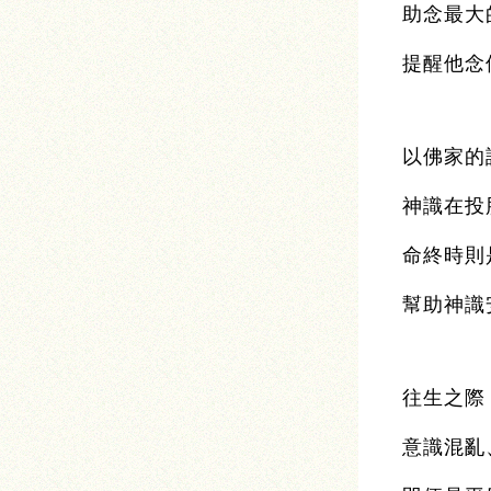
助念最大
提醒他念
以佛家的
神識在投
命終時則
幫助神識
往生之際
意識混亂