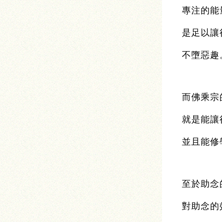
專注的能
是足以讓
不墮惡趣
而佛乘宗
就是能讓
並且能修
至於助念
對助念的