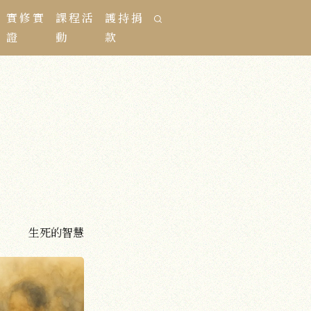
實修實
課程活
護持捐
證
動
款
生死的智慧