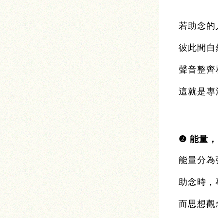
若助念的
彼此間自
聲音整齊
這就是專
❷
能量，
能量分為
助念時，
而思想觀