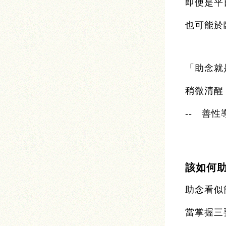
即便是平
也可能於
「助念就
稍微清醒
-- 善性
該如何
助念看似
當掌握三