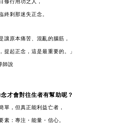
日修行用功之人，
臨終剎那迷失正念。
是讓原本痛苦、混亂的腦筋，
，提起正念，這是最重要的。」
導師說
助念才會對往生者有幫助呢？
簡單，但真正能利益亡者，
要素：專注・能量・信心。