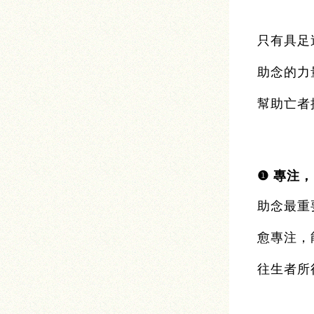
只有具足
助念的力
幫助亡者
❶
專注，
助念最重
愈專注，
往生者所