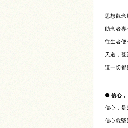
思想觀念
助念者專
往生者便
天道，甚
這一切都
❸
信心，
信心，是
信心愈堅