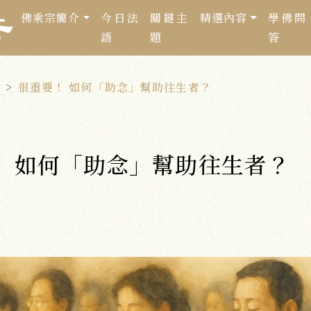
佛乘宗簡介
今日法
關鍵主
精選內容
學佛問
語
題
答
很重要！ 如何「助念」幫助往生者？
！ 如何「助念」幫助往生者？