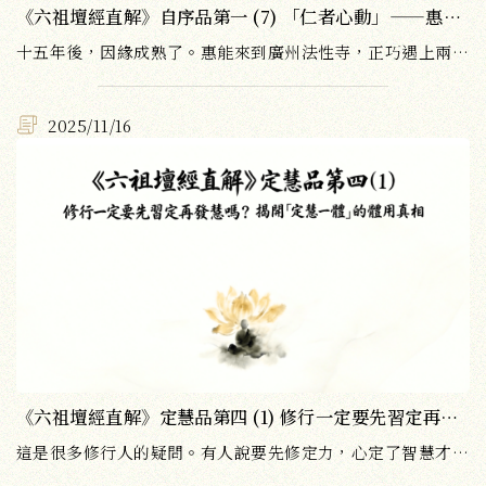
《六祖壇經直解》自序品第一 (7) 「仁者心動」——惠能如何震驚全場？
十五年後，因緣成熟了。惠能來到廣州法性寺，正巧遇上兩位僧人在爭論「風動」還是「幡動」。惠能一句「不是風動，不是幡動，仁者心動」，震驚全場。
2025/11/16
《六祖壇經直解》定慧品第四 (1) 修行一定要先習定再發慧嗎？揭開「定慧一體」的體用真相
這是很多修行人的疑問。有人說要先修定力，心定了智慧才會開；也有人說要先有智慧，知道方向才能修定。兩派各執一詞，爭論不休。