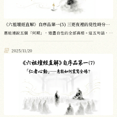
《六祖壇經直解》自序品第一(5) 三更夜裡的見性時分：五個「何期」如何道盡自性的所有真相？
惠能連說五個「何期」，道盡自性的全部真相。這五句話，堪稱整部《六祖壇經》最精華的見地開顯。
2025/11/20