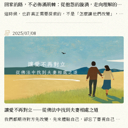
回家的路，不必佈滿荊棘：從抱怨的漩渦，走向理解的港灣
這時候，也許真正需要探索的，不是「怎麼讓他們改變」，而是「怎麼從根本解決這個問題」。
2025/07/08
讓愛不再對立——從佛法中找到夫妻相處之道
我們都期待對方先改變，先來體貼自己，卻忘了審視自己 — 是否太執著於自己的想法？是否帶著偏見在看待對方？到底該怎麼做，才能改善夫妻關係呢？