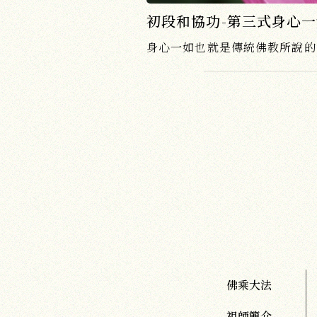
初段和協功-第三式身心
佛乘大法
祖師簡介