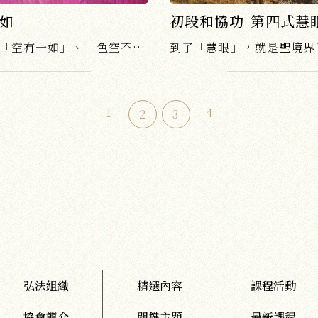
一如
初段和協功-第四式慧
身心一如也就是傳統佛教所說的「空有一如」、「色空不二」，以現代科學來講叫「心物一元」，精神與物質是同一個東西......
1
4
2
3
弘法組織
精選內容
課程活動
協會簡介
關鍵主題
最新課程