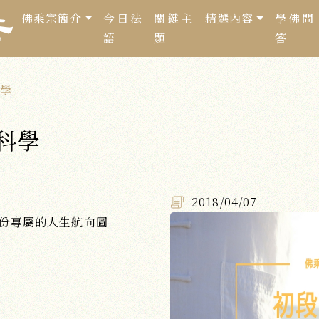
佛乘宗簡介
今日法
關鍵主
精選內容
學佛問
語
題
答
學
科學
2018/04/07