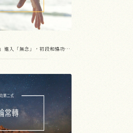
鬆、慢、柔、空，從「有念」進入「無念」，初段和協功能讓我們在動中入定，由身心健康，而臻於身心一如的境界。