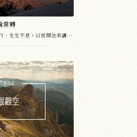
輪常轉
「法輪常轉」，就是實踐力行，生生不息。以世間法來講，就是勤勞、勤儉，不但勤勞、勤儉，而且要從早到晚，二十四小時都不可以須臾懈怠......