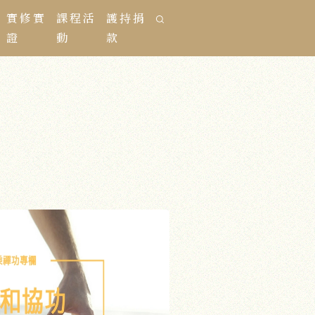
實修實
課程活
護持捐
證
動
款