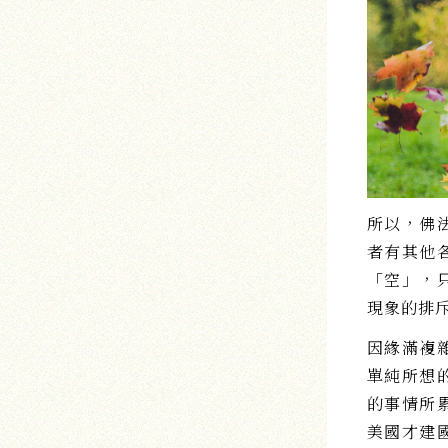
所以，佛
者有其他
「空」，
現象的排
因緣滿複
單純所想
的事情所
美國才建