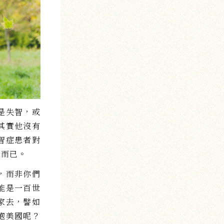
是失智，或
其實他沒有
智症患者對
樣而已。
，而非你們
能是一百世
家去，譬如
跑美國呢？