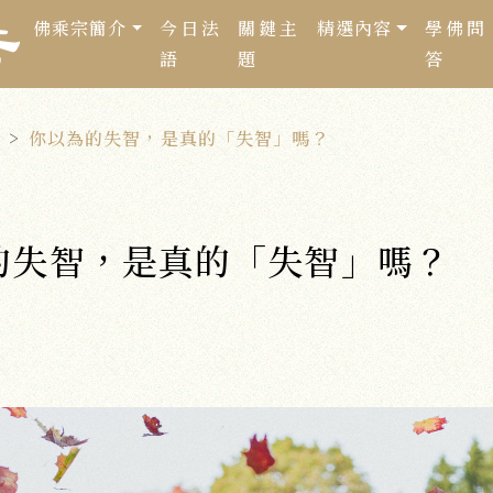
佛乘宗簡介
今日法
關鍵主
精選內容
學佛問
語
題
答
你以為的失智，是真的「失智」嗎？
的失智，是真的「失智」嗎？
8