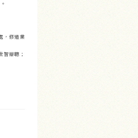
去。
處，修道業
世智辯聰；