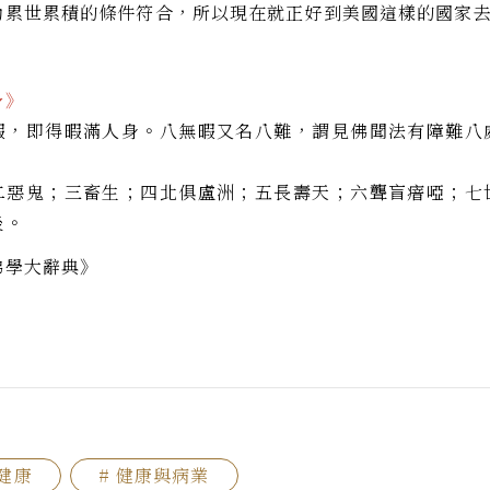
劫累世累積的條件符合，所以現在就正好到美國這樣的國家
身》
暇，即得暇滿人身。八無暇又名八難，謂見佛聞法有障難八
。
二惡鬼；三畜生；四北俱盧洲；五長壽天；六聾盲瘖啞；七
後。
佛學大辭典》
心健康
# 健康與病業