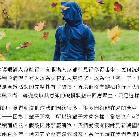
法講
暇滿人身
難得，有暇滿人身都不見得修得起來，更何況
各種毛病呢？有人以為失智的人更好修，以為他「空」了，
只是意識活動的完整性有了破損，所以他沒有辦法修行。失
斥與不滿，轉變成以其意識的破損狀態來回應眾生，只是這
雜的，會得到這個症狀的因緣很多，很多因緣能在瞬間產生
的──因為上輩子那樣，所以這輩子才會這樣；當然也有可
累積而成的。假設因緣那麼簡單，我們就沒有因緣到新興國
國兩百多年，過去完全沒有這個國家，為什麼現在我們老是