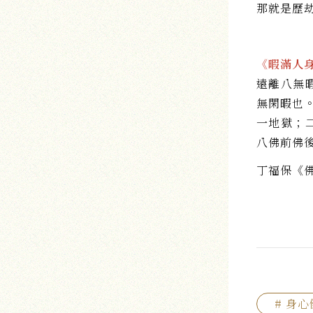
那就是歷
《暇滿人
遠離八無
無閑暇也
一地獄；
八佛前佛
丁福保《
# 身