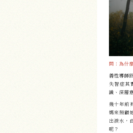
問：為什
善性導師
失智症其
識、深層
幾十年前
媽來照顧
出淚水，
呢？