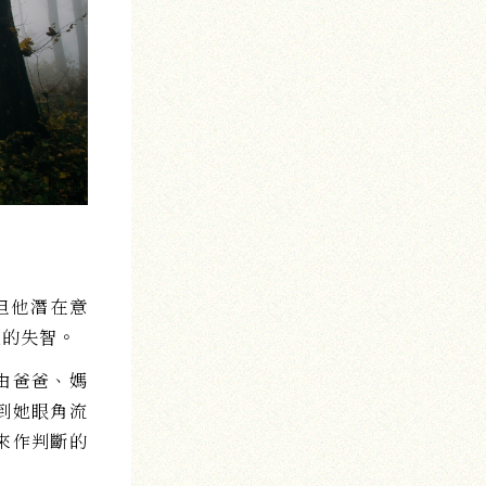
但他潛在意
正的失智。
由爸爸、媽
到她眼角流
來作判斷的