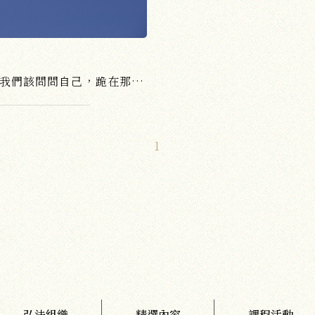
燒香拜佛，如何上達天聽？或是我們該問問自己，跪在那邊禮佛、拜佛時，自己的心，到底擺正確了嗎？為求一己在世間的平安、健康、財富之外，「禮佛」的目的與精神，到底是什麼？
1
弘法組織
精選內容
課程活動