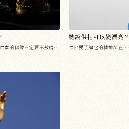
？
聽說供花可以變漂亮
家裡佛堂的佛像應該如何擺放？供奉的佛像ㄧ定要單數嗎？迷信或正信，關於在家供佛最實用的解惑與釋疑。