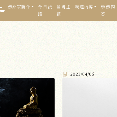
佛乘宗簡介
今日法
關鍵主
精選內容
學佛問
語
題
答
2021/04/06