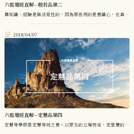
六祖壇經直解--般若品第二
靠知識、經驗是無法見性的，因為那些用的是意識心，在真心、本心之外而另尋求開悟的道理與方法，又如何能找得到？
2018/04/07
六祖壇經直解--定慧品第四
定慧等學即是定慧等持之意。以眾生的立場而言，定是慧的本體，慧是定的用；當修到定慧等持之時，體用不二，體用一如......