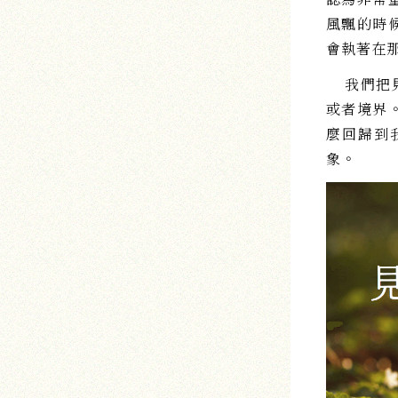
風飄的時
會執著在
我們把見
或者境界
麼回歸到
象。