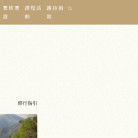
實修實
課程活
護持捐
證
動
款
修行指引