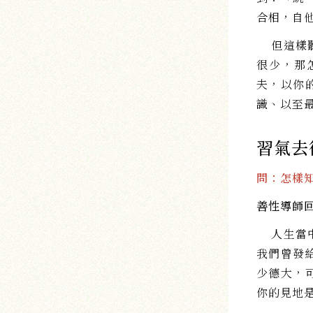
合相，自
但這樣聽
很少，那
夫，以你
識、以至
習氣去
問：怎樣
善性導師
人生當中
我們曾發
少德大，
你的見地