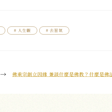
# 人生觀
# 去習氣
 →
佛乘宗創立因緣 兼談什麼是佛教？什麼是佛