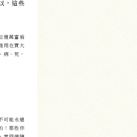
以，這些
位億萬富翁
錢用在買大
、病、死，
？
不可能永遠
的！那些你
，當回憶隨