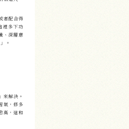
或者配合得
這裡多下功
識、深層意
地」。
」來解決。
習氣，修多
愈高，這和