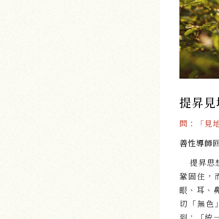
提昇見
問：「見地
善性導師
提昇思想
鞏固住，
眼、耳、
切「無色
到：「統