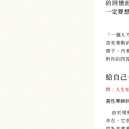
的回憶
一定要
「一個人
洛克斐勒
房子、汽
對你的四
給自己
問：人生
善性導師
由於現象
存在，它
認為非常